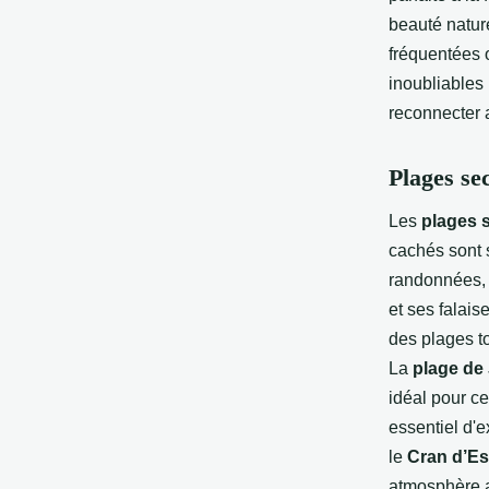
beauté natur
fréquentées o
inoubliables 
reconnecter a
Plages se
Les
plages 
cachés sont 
randonnées, 
et ses falais
des plages to
La
plage de
idéal pour ce
essentiel d'
le
Cran d’Es
atmosphère a