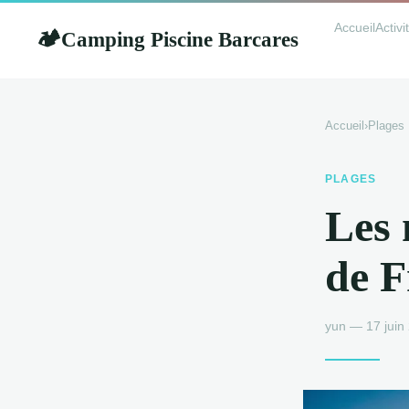
Accueil
Activ
Camping Piscine Barcares
🏕
Accueil
›
Plages
PLAGES
Les 
de F
yun — 17 juin