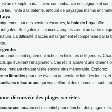
est un exemple parfait, avec son ambiance nostalgique et son pe
Ce lieu invite à la détente, entouré de paysages marins enchant
 Loya
niquement par des sentiers escarpés, la
baie de Loya
offre
inégalée. Ses galets et falaises abruptes créent un cadre uniqu
nature. La difficulté d'accès est largement récompensée par la 
ite.
 légendes
ormandes sont également riches en histoires et légendes. Cha
its qui éveillent l'imagination. Ces récits ajoutent une dimensi
ence, rendant chaque visite encore plus mémorable. Explorez
tes littorales
pour une évasion authentique loin des foules, e
familiales méconnues
qui vous offriront des moments inoubliab
pour découvrir des plages secrètes
essources locales
est essentiel pour dénicher des plages mé