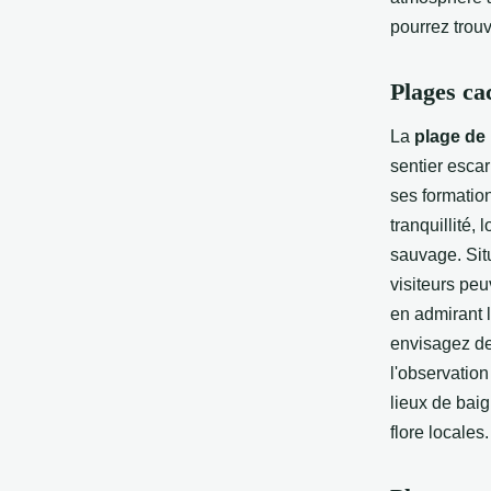
pourrez trouv
Plages ca
La
plage de
sentier escar
ses formatio
tranquillité, 
sauvage. Situ
visiteurs pe
en admirant 
envisagez de
l'observatio
lieux de bai
flore locale