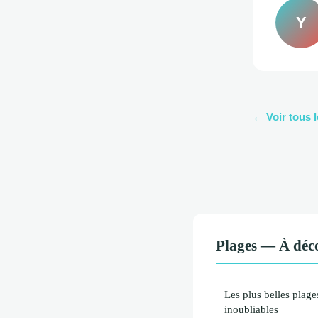
Y
← Voir tous l
Plages — À déco
Les plus belles plag
inoubliables