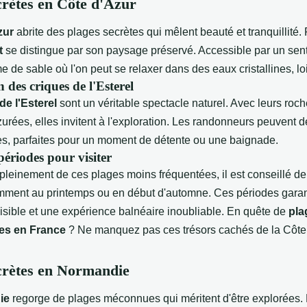
crètes en Côte d'Azur
zur
abrite des plages secrètes qui mêlent beauté et tranquillité. 
t
se distingue par son paysage préservé. Accessible par un senti
me de sable où l'on peut se relaxer dans des eaux cristallines, lo
 des criques de l'Esterel
de l'Esterel
sont un véritable spectacle naturel. Avec leurs roc
urées, elles invitent à l'exploration. Les randonneurs peuvent d
es, parfaites pour un moment de détente ou une baignade.
périodes pour visiter
 pleinement de ces plages moins fréquentées, il est conseillé de 
mment au printemps ou en début d'automne. Ces périodes garan
sible et une expérience balnéaire inoubliable. En quête de
pla
es en France
? Ne manquez pas ces trésors cachés de la Côte 
crètes en Normandie
ie
regorge de plages méconnues qui méritent d'être explorées.