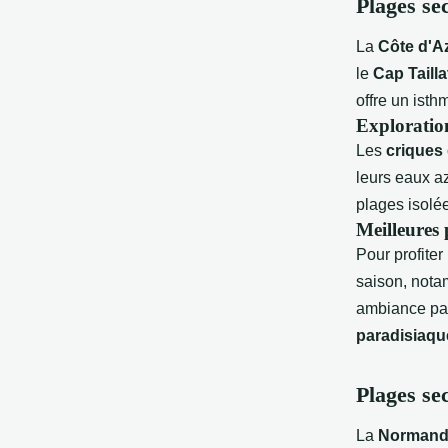
Plages se
La
Côte d'A
le
Cap Tailla
offre un isth
Exploration
Les
criques 
leurs eaux az
plages isolé
Meilleures 
Pour profiter
saison, nota
ambiance pai
paradisiaqu
Plages se
La
Normand