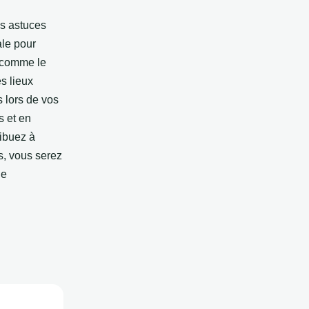
s astuces
ale pour
, comme le
s lieux
 lors de vos
s et en
ribuez à
s, vous serez
ne