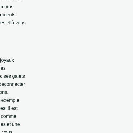
s moins
 moments
res et à vous
 joyaux
des
ec ses galets
e déconnecter
ons.
un exemple
s, il est
es comme
ues et une
, vous