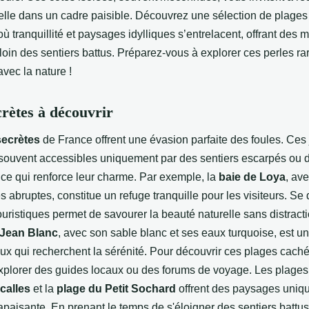
elle dans un cadre paisible. Découvrez une sélection de plage
ù tranquillité et paysages idylliques s’entrelacent, offrant des
loin des sentiers battus. Préparez-vous à explorer ces perles ra
vec la nature !
crètes à découvrir
secrètes
de France offrent une évasion parfaite des foules. Ces
souvent accessibles uniquement par des sentiers escarpés ou 
ce qui renforce leur charme. Par exemple, la
baie de Loya
, av
es abruptes, constitue un refuge tranquille pour les visiteurs. S
uristiques permet de savourer la beauté naturelle sans distracti
 Jean Blanc
, avec son sable blanc et ses eaux turquoise, est 
ux qui recherchent la sérénité. Pour découvrir ces plages cachée
explorer des guides locaux ou des forums de voyage. Les plag
calles
et la
plage du Petit Sochard
offrent des paysages uniq
paisante. En prenant le temps de s'éloigner des sentiers battus