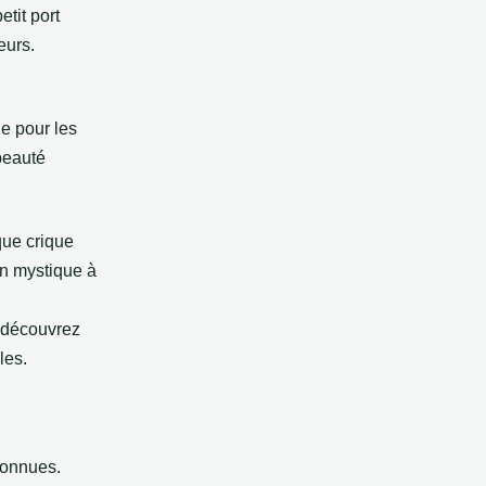
tit port
eurs.
e pour les
beauté
que crique
on mystique à
t découvrez
les.
connues.