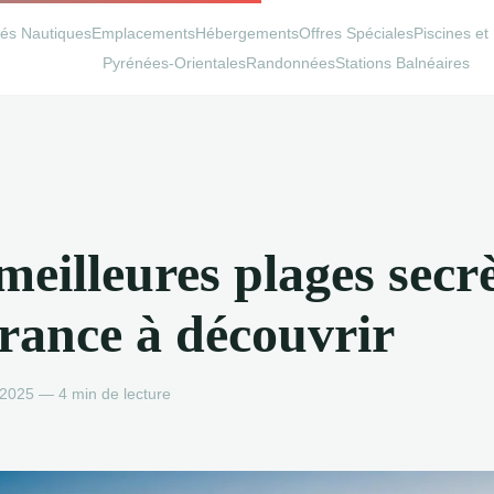
ités Nautiques
Emplacements
Hébergements
Offres Spéciales
Piscines et
Pyrénées-Orientales
Randonnées
Stations Balnéaires
meilleures plages secr
rance à découvrir
 2025 — 4 min de lecture