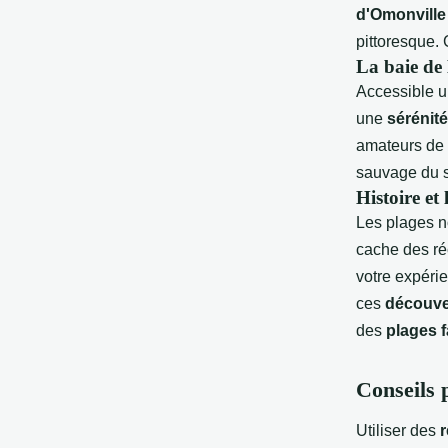
d'Omonville
pittoresque. 
La baie de
Accessible u
une
sérénité
amateurs de 
sauvage du s
Histoire et
Les plages n
cache des réc
votre expéri
ces
découver
des
plages 
Conseils 
Utiliser des
r