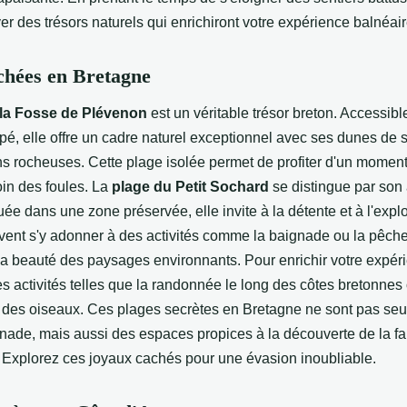
er des trésors naturels qui enrichiront votre expérience balnéair
chées en Bretagne
 la Fosse de Plévenon
est un véritable trésor breton. Accessibl
pé, elle offre un cadre naturel exceptionnel avec ses dunes de s
ns rocheuses. Cette plage isolée permet de profiter d'un momen
loin des foules. La
plage du Petit Sochard
se distingue par so
ée dans une zone préservée, elle invite à la détente et à l'explo
uvent s'y adonner à des activités comme la baignade ou la pêche 
la beauté des paysages environnants. Pour enrichir votre expér
s activités telles que la randonnée le long des côtes bretonnes
n des oiseaux. Ces plages secrètes en Bretagne ne sont pas se
gnade, mais aussi des espaces propices à la découverte de la fa
s. Explorez ces joyaux cachés pour une évasion inoubliable.