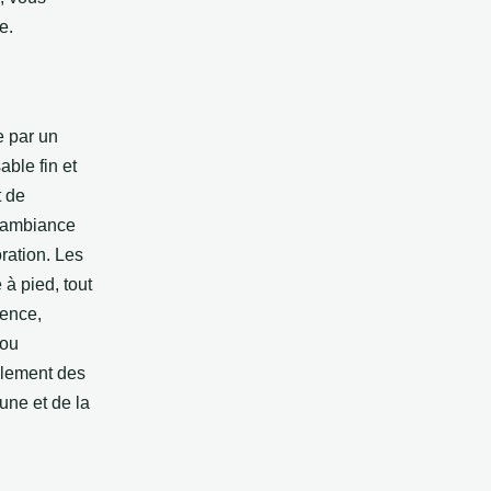
e.
e par un
able fin et
t de
n ambiance
ration. Les
à pied, tout
ience,
 ou
ulement des
une et de la