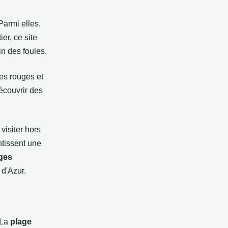
Parmi elles,
er, ce site
in des foules.
hes rouges et
écouvrir des
visiter hors
tissent une
ges
d'Azur.
 La
plage